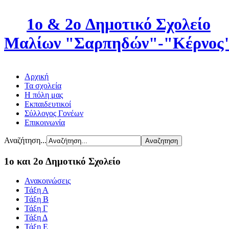
1o & 2o Δημοτικό Σχολείο
Μαλίων "Σαρπηδών"-"Κέρνος
Αρχική
Τα σχολεία
Η πόλη μας
Εκπαιδευτικοί
Σύλλογος Γονέων
Επικοινωνία
Αναζήτηση...
1ο και 2ο Δημοτικό Σχολείο
Ανακοινώσεις
Τάξη Α
Τάξη Β
Τάξη Γ
Τάξη Δ
Τάξη Ε