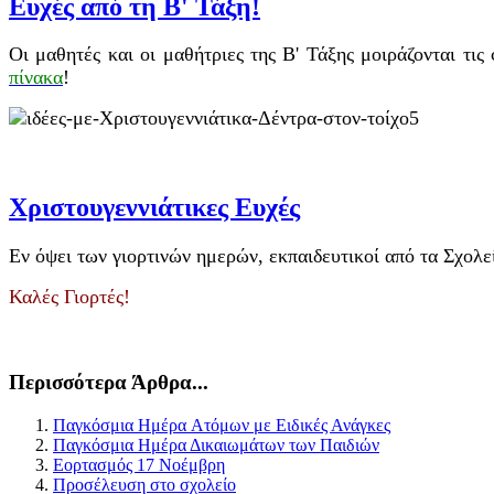
Ευχές από τη Β' Τάξη!
Οι μαθητές και οι μαθήτριες της Β' Τάξης μοιράζονται τι
πίνακα
!
Χριστουγεννιάτικες Ευχές
Εν όψει των γιορτινών ημερών, εκπαιδευτικοί από τα Σχολεία
Καλές Γιορτές!
Περισσότερα Άρθρα...
Παγκόσμια Ημέρα Aτόμων με Ειδικές Ανάγκες
Παγκόσμια Ημέρα Δικαιωμάτων των Παιδιών
Εορτασμός 17 Νοέμβρη
Προσέλευση στο σχολείο