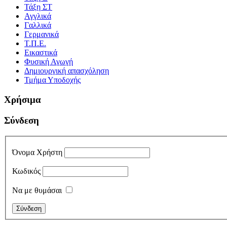
Τάξη ΣΤ
Αγγλικά
Γαλλικά
Γερμανικά
Τ.Π.Ε.
Εικαστικά
Φυσική Αγωγή
Δημιουργική απασχόληση
Τμήμα Υποδοχής
Χρήσιμα
Σύνδεση
Όνομα Χρήστη
Κωδικός
Να με θυμάσαι