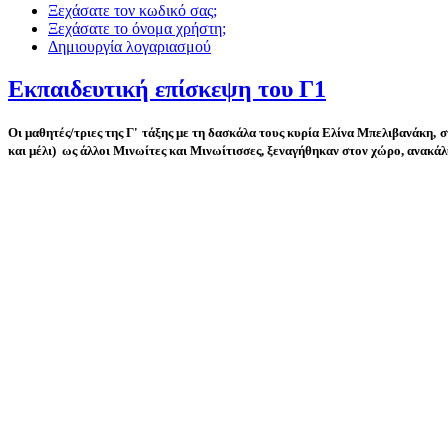
Ξεχάσατε τον κωδικό σας;
Ξεχάσατε το όνομα χρήστη;
Δημιουργία λογαριασμού
Εκπαιδευτική επίσκεψη του Γ1
Οι μαθητές/τριες της Γ' τάξης με τη δασκάλα τους κυρία Ελίνα Μπελιβανάκη, 
και μέλι) ως άλλοι Μινωίτες και Μινωίτισσες, ξεναγήθηκαν στον χώρο, ανακά